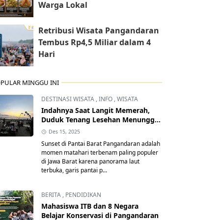
Warga Lokal
Retribusi Wisata Pangandaran
Tembus Rp4,5 Miliar dalam 4
Hari
PULAR MINGGU INI
DESTINASI WISATA
,
INFO
,
WISATA
Indahnya Saat Langit Memerah,
Duduk Tenang Lesehan Menunggu
Senja Pangandaran
Des 15, 2025
Sunset di Pantai Barat Pangandaran adalah
momen matahari terbenam paling populer
di Jawa Barat karena panorama laut
terbuka, garis pantai p...
BERITA
,
PENDIDIKAN
Mahasiswa ITB dan 8 Negara
Belajar Konservasi di Pangandaran