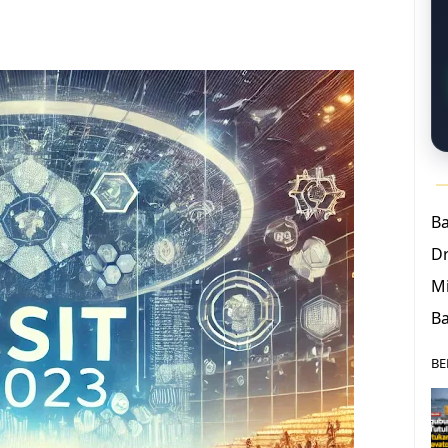
B
D
Mi
Ba
BE