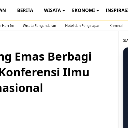
AN
BERITA
WISATA
EKONOMI
INSPIRAS
 Hari Ini
Wisata Pangandaran
Hotel dan Penginapan
Kriminal
SI
ang Emas Berbagi
Konferensi Ilmu
asional