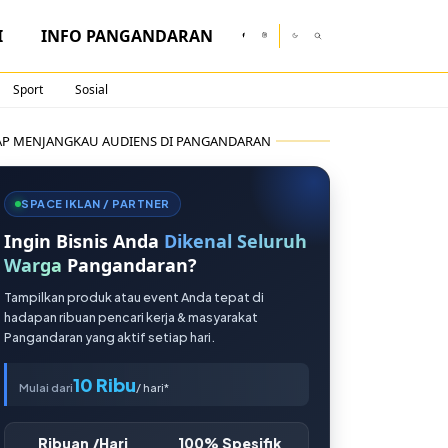
I
INFO PANGANDARAN
Sport
Sosial
AP MENJANGKAU AUDIENS DI PANGANDARAN
SPACE IKLAN / PARTNER
Ingin Bisnis Anda
Dikenal Seluruh
Warga
Pangandaran?
Tampilkan produk atau event Anda tepat di
hadapan ribuan pencari kerja & masyarakat
Pangandaran yang aktif setiap hari.
10 Ribu
Mulai dari
/ hari*
Ribuan /Hari
100% Spesifik