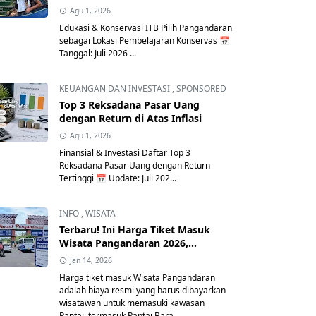
Agu 1, 2026
Edukasi & Konservasi ITB Pilih Pangandaran
sebagai Lokasi Pembelajaran Konservas 📅
Tanggal: Juli 2026 ...
KEUANGAN DAN INVESTASI
,
SPONSORED
Top 3 Reksadana Pasar Uang
dengan Return di Atas Inflasi
Agu 1, 2026
Finansial & Investasi Daftar Top 3
Reksadana Pasar Uang dengan Return
Tertinggi 📅 Update: Juli 202...
INFO
,
WISATA
Terbaru! Ini Harga Tiket Masuk
Wisata Pangandaran 2026,
Lengkap Tarif Parkir & Retribusi
Jan 14, 2026
Resmi
Harga tiket masuk Wisata Pangandaran
adalah biaya resmi yang harus dibayarkan
wisatawan untuk memasuki kawasan
Pantai, termasuk Pantai Bara...