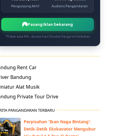
Pengunjung Aktif
Audiens Pangandaran
Pasang Iklan Sekarang
*Tidak ada Min. durasi hari | Kuota Harga ini terbatas
andung Rent Car
river Bandung
niatur Alat Musik
ndung Private Tour Drive
RITA PANGANDARAN TERBARU
Perpisahan 'Ikan Naga Bintang':
Detik-Detik Ekskavator Mengubur