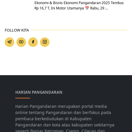
Ekonomi & Bisnis Ekonomi Pangandaran 2025 Tembus
Rp 16,7 T, Ini Motor Utamanya 📅 Rabu, 29 ...
FOLLOW KITA
HARIAN PANGANDARAN
Harian Pangandaran merupakan portal media
online tentang Pangandaran dan berfokus pada
pembaca berkedudukan di Kabupaten
Pangandaran dan kota atau kabupaten sekitarnya
seperti Banjar Patroman, Ciamis, Cilacap dan