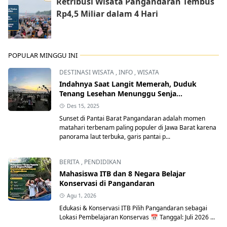
Retribusi Wisata Pangandaran Tembus
Rp4,5 Miliar dalam 4 Hari
POPULAR MINGGU INI
DESTINASI WISATA
,
INFO
,
WISATA
Indahnya Saat Langit Memerah, Duduk
Tenang Lesehan Menunggu Senja
Pangandaran
Des 15, 2025
Sunset di Pantai Barat Pangandaran adalah momen
matahari terbenam paling populer di Jawa Barat karena
panorama laut terbuka, garis pantai p...
BERITA
,
PENDIDIKAN
Mahasiswa ITB dan 8 Negara Belajar
Konservasi di Pangandaran
Agu 1, 2026
Edukasi & Konservasi ITB Pilih Pangandaran sebagai
Lokasi Pembelajaran Konservas 📅 Tanggal: Juli 2026 ...