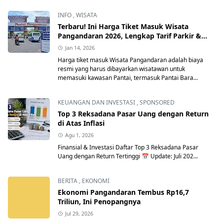
INFO
,
WISATA
Terbaru! Ini Harga Tiket Masuk Wisata
Pangandaran 2026, Lengkap Tarif Parkir &
Retribusi Resmi
Jan 14, 2026
Harga tiket masuk Wisata Pangandaran adalah biaya
resmi yang harus dibayarkan wisatawan untuk
memasuki kawasan Pantai, termasuk Pantai Bara...
KEUANGAN DAN INVESTASI
,
SPONSORED
Top 3 Reksadana Pasar Uang dengan Return
di Atas Inflasi
Agu 1, 2026
Finansial & Investasi Daftar Top 3 Reksadana Pasar
Uang dengan Return Tertinggi 📅 Update: Juli 202...
BERITA
,
EKONOMI
Ekonomi Pangandaran Tembus Rp16,7
Triliun, Ini Penopangnya
Jul 29, 2026