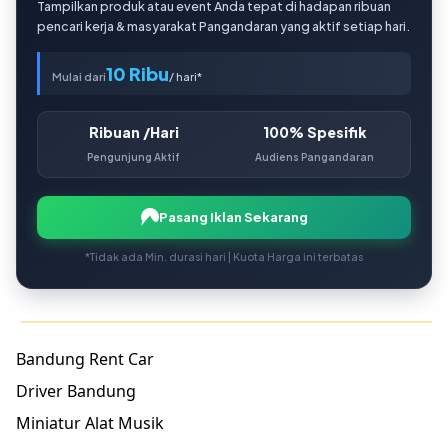
Tampilkan produk atau event Anda tepat di hadapan ribuan
pencari kerja & masyarakat Pangandaran yang aktif setiap hari.
10 Ribu
Mulai dari
/ hari*
Ribuan /Hari
100% Spesifik
Pengunjung Aktif
Audiens Pangandaran
Pasang Iklan Sekarang
*Tidak ada Min. durasi hari | Kuota Harga ini terbatas
Bandung Rent Car
Driver Bandung
Miniatur Alat Musik