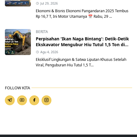
Jul 29, 2026
Ekonomi & Bisnis Ekonomi Pangandaran 2025 Tembus
Rp 16,7 T, Ini Motor Utamanya 📅 Rabu, 29 ...
BERITA
Perpisahan 'Ikan Naga Bintang': Detik-Detik
Ekskavator Mengubur Hiu Tutul 1,5 Ton di
Pantai Batukaras
Agu 4, 2026
Eksklusif Lingkungan & Satwa Liputan Khusus Setelah
Viral, Penguburan Hiu Tutul 1,5 T...
FOLLOW KITA