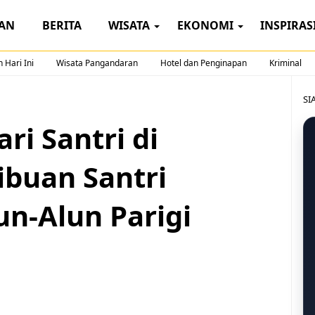
AN
BERITA
WISATA
EKONOMI
INSPIRAS
 Hari Ini
Wisata Pangandaran
Hotel dan Penginapan
Kriminal
SI
ri Santri di
ibuan Santri
un-Alun Parigi