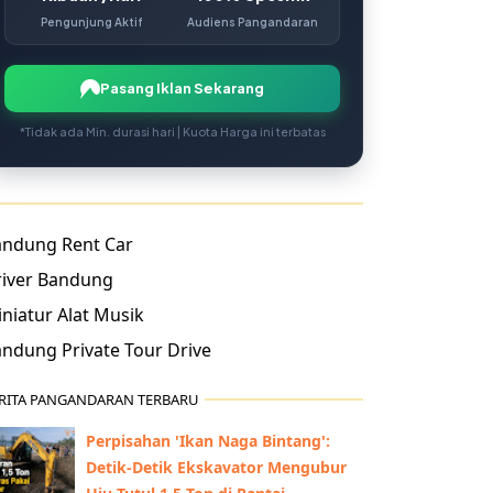
Pengunjung Aktif
Audiens Pangandaran
Pasang Iklan Sekarang
*Tidak ada Min. durasi hari | Kuota Harga ini terbatas
andung Rent Car
river Bandung
niatur Alat Musik
ndung Private Tour Drive
RITA PANGANDARAN TERBARU
Perpisahan 'Ikan Naga Bintang':
Detik-Detik Ekskavator Mengubur