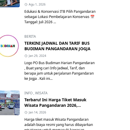
Agu 1, 2026
Edukasi & Konservasi ITB Pilih Pangandaran
sebagai Lokasi Pembelajaran Konservas 📅
Tanggal: Juli 2026 ...
BERITA
TERKINI JADWAL DAN TARIF BUS
BUDIMAN PANGANDARAN JOGJA
Jan 29, 2024
Logo PO Bus Budiman Harian Pangandaran
, Buat yang cari Info Jadwal, Tarif, dan
berapa jam untuk perjalanan Pangandaran
ke Jogja . Kali ini...
INFO
,
WISATA
Terbaru! Ini Harga Tiket Masuk
Wisata Pangandaran 2026,
Lengkap Tarif Parkir & Retribusi
Jan 14, 2026
Resmi
Harga tiket masuk Wisata Pangandaran
adalah biaya resmi yang harus dibayarkan
wisatawan untuk memasuki kawasan