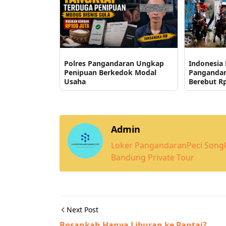
Polres Pangandaran Ungkap
Indonesia 
Penipuan Berkedok Modal
Pangandar
Usaha
Berebut Rp
Admin
Loker Pangandaran
Peci Song
Bandung Private Tour
Next Post
Bosankah Hanya Liburan ke Pantai?