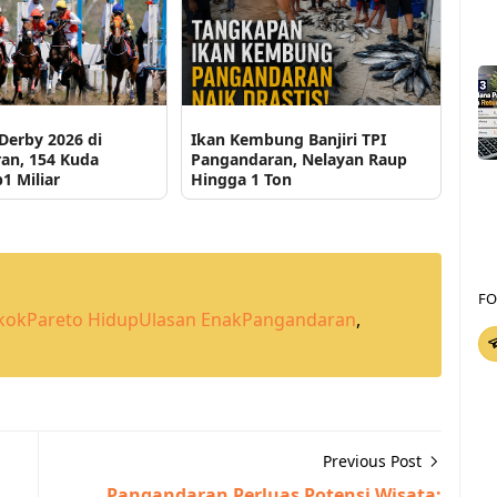
Derby 2026 di
Ikan Kembung Banjiri TPI
an, 154 Kuda
Pangandaran, Nelayan Raup
1 Miliar
Hingga 1 Ton
FO
kok
Pareto Hidup
Ulasan Enak
Pangandaran
,
Previous Post
Pangandaran Perluas Potensi Wisata: