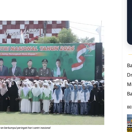
B
D
Mi
Ba
BE
ran berkumpul peringati hari santri nasional