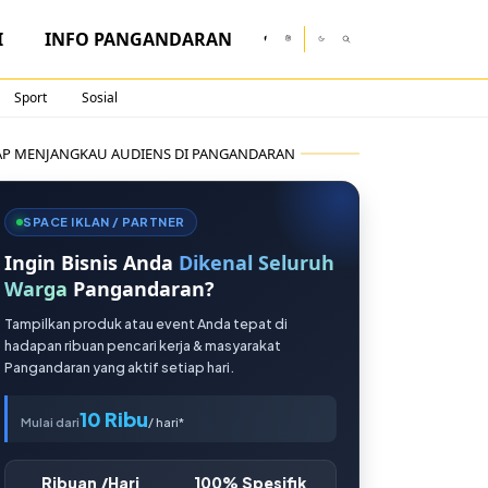
I
INFO PANGANDARAN
Sport
Sosial
AP MENJANGKAU AUDIENS DI PANGANDARAN
SPACE IKLAN / PARTNER
Ingin Bisnis Anda
Dikenal Seluruh
Warga
Pangandaran?
Tampilkan produk atau event Anda tepat di
hadapan ribuan pencari kerja & masyarakat
Pangandaran yang aktif setiap hari.
10 Ribu
Mulai dari
/ hari*
Ribuan /Hari
100% Spesifik