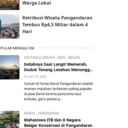
Warga Lokal
Retribusi Wisata Pangandaran
Tembus Rp4,5 Miliar dalam 4
Hari
PULAR MINGGU INI
DESTINASI WISATA
,
INFO
,
WISATA
Indahnya Saat Langit Memerah,
Duduk Tenang Lesehan Menunggu
Senja Pangandaran
Des 15, 2025
Sunset di Pantai Barat Pangandaran adalah
momen matahari terbenam paling populer
di Jawa Barat karena panorama laut
terbuka, garis pantai p...
BERITA
,
PENDIDIKAN
Mahasiswa ITB dan 8 Negara
Belajar Konservasi di Pangandaran