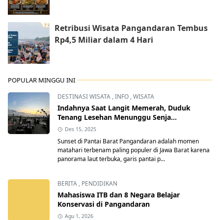
Retribusi Wisata Pangandaran Tembus
Rp4,5 Miliar dalam 4 Hari
POPULAR MINGGU INI
DESTINASI WISATA
,
INFO
,
WISATA
Indahnya Saat Langit Memerah, Duduk
Tenang Lesehan Menunggu Senja
Pangandaran
Des 15, 2025
Sunset di Pantai Barat Pangandaran adalah momen
matahari terbenam paling populer di Jawa Barat karena
panorama laut terbuka, garis pantai p...
BERITA
,
PENDIDIKAN
Mahasiswa ITB dan 8 Negara Belajar
Konservasi di Pangandaran
Agu 1, 2026