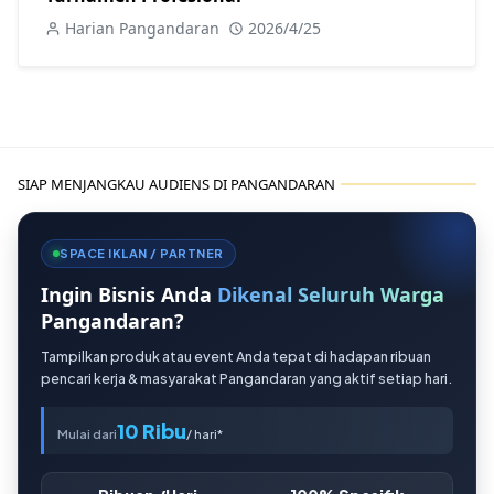
Harian Pangandaran
2026/4/25
SIAP MENJANGKAU AUDIENS DI PANGANDARAN
SPACE IKLAN / PARTNER
Ingin Bisnis Anda
Dikenal Seluruh Warga
Pangandaran?
Tampilkan produk atau event Anda tepat di hadapan ribuan
pencari kerja & masyarakat Pangandaran yang aktif setiap hari.
10 Ribu
Mulai dari
/ hari*