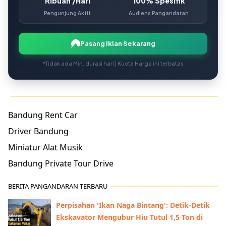
Ribuan /Hari
100% Spesifik
Pengunjung Aktif
Audiens Pangandaran
Pasang Iklan Sekarang
*Tidak ada Min. durasi hari | Kuota Harga ini terbatas
Bandung Rent Car
Driver Bandung
Miniatur Alat Musik
Bandung Private Tour Drive
BERITA PANGANDARAN TERBARU
Perpisahan 'Ikan Naga Bintang': Detik-Detik
Ekskavator Mengubur Hiu Tutul 1,5 Ton di