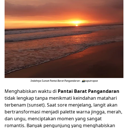
Indahnya Sunset Pantai Barat Pangandaran - 📸saputrapoe
Menghabiskan waktu di
Pantai Barat Pangandaran
tidak lengkap tanpa menikmati keindahan matahari
terbenam (sunset). Saat sore menjelang, langit akan
bertransformasi menjadi palette warna jingga, merah,
dan ungu, menciptakan momen yang sangat
romantis. Banyak pengunjung yang menghabiskan