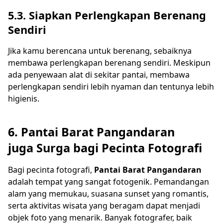
5.3. Siapkan Perlengkapan Berenang
Sendiri
Jika kamu berencana untuk berenang, sebaiknya
membawa perlengkapan berenang sendiri. Meskipun
ada penyewaan alat di sekitar pantai, membawa
perlengkapan sendiri lebih nyaman dan tentunya lebih
higienis.
6.
Pantai Barat Pangandaran
juga
Surga bagi Pecinta Fotografi
Bagi pecinta fotografi,
Pantai Barat Pangandaran
adalah tempat yang sangat fotogenik. Pemandangan
alam yang memukau, suasana sunset yang romantis,
serta aktivitas wisata yang beragam dapat menjadi
objek foto yang menarik. Banyak fotografer, baik