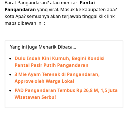
Barat Pangandaran? atau mencari
Pantai
Pangandaran
yang viral. Masuk ke kabupaten apa?
kota Apa? semuanya akan terjawab tinggal klik link
maps dibawah ini :
Yang ini Juga Menarik Dibaca...
Dulu Indah Kini Kumuh, Begini Kondisi
Pantai Pasir Putih Pangandaran
3 Mie Ayam Terenak di Pangandaran,
Approve oleh Warga Lokal
PAD Pangandaran Tembus Rp 26,8 M, 1,5 Juta
Wisatawan Serbu!