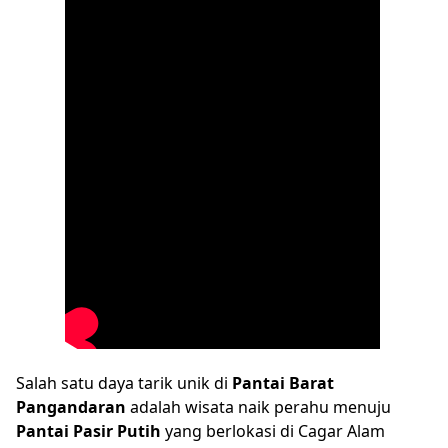
Salah satu daya tarik unik di
Pantai Barat
Pangandaran
adalah wisata naik perahu menuju
Pantai Pasir Putih
yang berlokasi di Cagar Alam