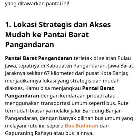
yang ditawarkan pantai ini!
1. Lokasi Strategis dan Akses
Mudah ke
Pantai Barat
Pangandaran
Pantai Barat Pangandaran
terletak di selatan Pulau
Jawa, tepatnya di Kabupaten Pangandaran, Jawa Barat.
Jaraknya sekitar 67 kilometer dari pusat Kota Banjar,
menjadikannya lokasi yang strategis dan mudah
diakses. Kamu bisa menjangkau
Pantai Barat
Pangandaran
dengan kendaraan pribadi atau
menggunakan transportasi umum seperti bus. Rute
termudah biasanya melalui jalur Bandung-Banjar-
Pangandaran, dengan banyak pilihan bus umum yang
melayani rute ini, seperti
Bus Budiman
dan
Gapuraning Rahayu atau bus lainnya.