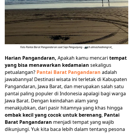
Foto Pantai Barat Pangandaran saat Sepi Pengunjung - 📷ch.almashadiningrat_
Harian Pangandaran,
Apakah kamu mencari
tempat
yang bisa menawarkan kedamaian
sekaligus
petualangan?
Pantai Barat Pangandaran
adalah
jawabannya! Destinasi wisata ini terletak di Kabupaten
Pangandaran, Jawa Barat, dan merupakan salah satu
pantai paling populer di Indonesia apalagi bagi warga
Jawa Barat. Dengan keindahan alam yang
menakjubkan, dari pasir hitamnya yang khas hingga
ombak kecil yang cocok untuk berenang
,
Pantai
Barat Pangandaran
menjadi tempat yang wajib
dikunjungi. Yuk kita baca lebih dalam tentang pesona