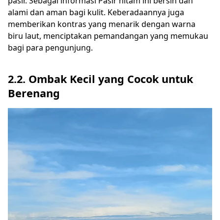
pasir. Sebagai informasi Pasir hitam ini bersih dan
alami dan aman bagi kulit. Keberadaannya juga
memberikan kontras yang menarik dengan warna
biru laut, menciptakan pemandangan yang memukau
bagi para pengunjung.
2.2. Ombak Kecil yang Cocok untuk
Berenang