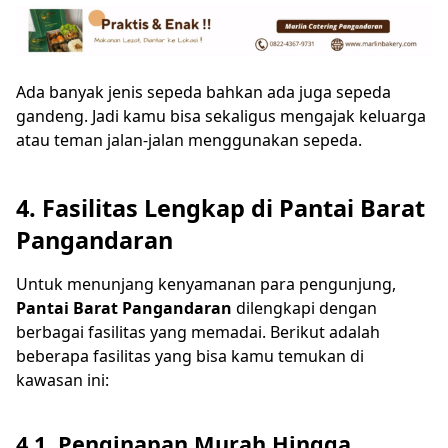
Ada banyak jenis sepeda bahkan ada juga sepeda
gandeng. Jadi kamu bisa sekaligus mengajak keluarga
atau teman jalan-jalan menggunakan sepeda.
4. Fasilitas Lengkap di
Pantai Barat
Pangandaran
Untuk menunjang kenyamanan para pengunjung,
Pantai Barat Pangandaran
dilengkapi dengan
berbagai fasilitas yang memadai. Berikut adalah
beberapa fasilitas yang bisa kamu temukan di
kawasan ini:
4.1. Penginapan Murah Hingga