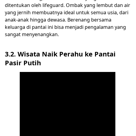
ditentukan oleh lifeguard. Ombak yang lembut dan air
yang jernih membuatnya ideal untuk semua usia, dari
anak-anak hingga dewasa. Berenang bersama
keluarga di pantai ini bisa menjadi pengalaman yang
sangat menyenangkan.
3.2. Wisata Naik Perahu ke Pantai
Pasir Putih