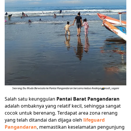
Seorang Ibu Muda Berwisata ke Pantai Pangandaran bersama kedua Anaknya📸noah_sagani
Salah satu keunggulan
Pantai Barat Pangandaran
adalah ombaknya yang relatif kecil, sehingga sangat
cocok untuk berenang. Terdapat area zona renang
yang telah ditandai dan dijaga oleh
lifeguard
Pangandaran
, memastikan keselamatan pengunjung