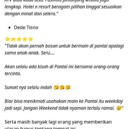
lengkap. Hotel n resort beragam pilihan tinggal sesuaikan
dengan minat dan selera."
Dede Tisno
⭐⭐⭐⭐⭐
"Tidak akan pernah bosan untuk bermain di pantai apalagi
sama anak-anak. Seru….
Akan selalu ada kisah di Pantai ini bersama orang-orang
tercinta.
Sunset nya selalu indah 😘😘😘
Biar bisa menikmati usahakan main ke Pantai itu weekday
jadi sepi. Jangan Weekend tidak nyaman terlalu ramai. 😉"
Serta masih banyak lagi orang yang memberikan
ulasan bagus tentang tempat ini.