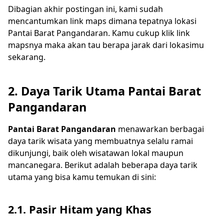
Dibagian akhir postingan ini, kami sudah
mencantumkan link maps dimana tepatnya lokasi
Pantai Barat Pangandaran. Kamu cukup klik link
mapsnya maka akan tau berapa jarak dari lokasimu
sekarang.
2. Daya Tarik Utama
Pantai Barat
Pangandaran
Pantai Barat Pangandaran
menawarkan berbagai
daya tarik wisata yang membuatnya selalu ramai
dikunjungi, baik oleh wisatawan lokal maupun
mancanegara. Berikut adalah beberapa daya tarik
utama yang bisa kamu temukan di sini:
2.1. Pasir Hitam yang Khas