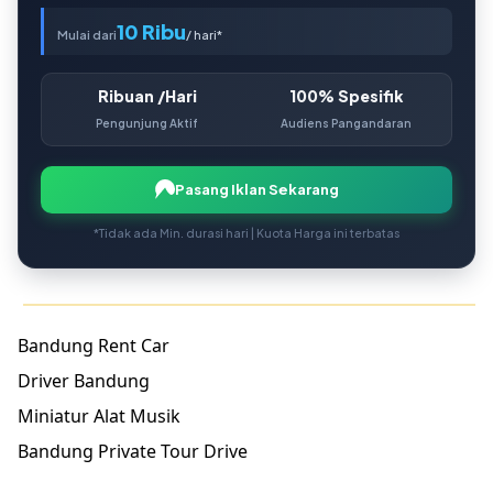
10 Ribu
Mulai dari
/ hari*
Ribuan /Hari
100% Spesifik
Pengunjung Aktif
Audiens Pangandaran
Pasang Iklan Sekarang
*Tidak ada Min. durasi hari | Kuota Harga ini terbatas
Bandung Rent Car
Driver Bandung
Miniatur Alat Musik
Bandung Private Tour Drive