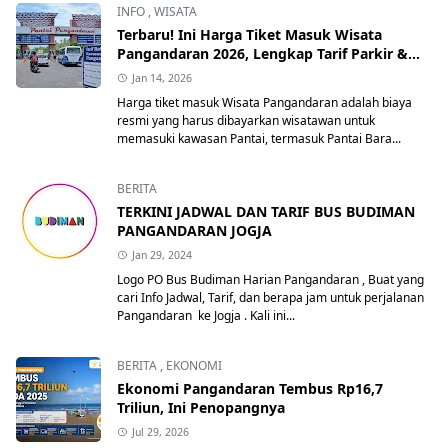
INFO
,
WISATA
Terbaru! Ini Harga Tiket Masuk Wisata
Pangandaran 2026, Lengkap Tarif Parkir &
Retribusi Resmi
Jan 14, 2026
Harga tiket masuk Wisata Pangandaran adalah biaya
resmi yang harus dibayarkan wisatawan untuk
memasuki kawasan Pantai, termasuk Pantai Bara...
BERITA
TERKINI JADWAL DAN TARIF BUS BUDIMAN
PANGANDARAN JOGJA
Jan 29, 2024
Logo PO Bus Budiman Harian Pangandaran , Buat yang
cari Info Jadwal, Tarif, dan berapa jam untuk perjalanan
Pangandaran ke Jogja . Kali ini...
BERITA
,
EKONOMI
Ekonomi Pangandaran Tembus Rp16,7
Triliun, Ini Penopangnya
Jul 29, 2026