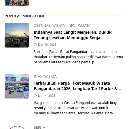
POPULAR MINGGU INI
DESTINASI WISATA
,
INFO
,
WISATA
Indahnya Saat Langit Memerah, Duduk
Tenang Lesehan Menunggu Senja
Pangandaran
Des 15, 2025
Sunset di Pantai Barat Pangandaran adalah momen
matahari terbenam paling populer di Jawa Barat karena
panorama laut terbuka, garis pantai p...
INFO
,
WISATA
Terbaru! Ini Harga Tiket Masuk Wisata
Pangandaran 2026, Lengkap Tarif Parkir &
Retribusi Resmi
Jan 14, 2026
Harga tiket masuk Wisata Pangandaran adalah biaya
resmi yang harus dibayarkan wisatawan untuk
memasuki kawasan Pantai, termasuk Pantai Bara...
BERITA