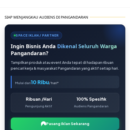
SIAP MENJANGKAU AUDIENS DI PANGANDARAN
SPACE IKLAN / PARTNER
Ingin Bisnis Anda
Dikenal Seluruh Warga
Pangandaran?
Tampilkan produk atau event Anda tepat di hadapan ribuan
pencari kerja & masyarakat Pangandaran yang aktif setiap hari.
10 Ribu
Mulai dari
/ hari*
Ribuan /Hari
100% Spesifik
Pengunjung Aktif
Audiens Pangandaran
Pasang Iklan Sekarang