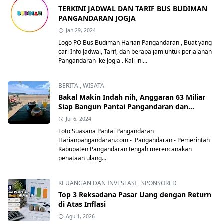
TERKINI JADWAL DAN TARIF BUS BUDIMAN
PANGANDARAN JOGJA
Jan 29, 2024
Logo PO Bus Budiman Harian Pangandaran , Buat yang
cari Info Jadwal, Tarif, dan berapa jam untuk perjalanan
Pangandaran ke Jogja . Kali ini...
BERITA
,
WISATA
Bakal Makin Indah nih, Anggaran 63 Miliar
Siap Bangun Pantai Pangandaran dan
Batukaras
Jul 6, 2024
Foto Suasana Pantai Pangandaran
Harianpangandaran.com - Pangandaran - Pemerintah
Kabupaten Pangandaran tengah merencanakan
penataan ulang...
KEUANGAN DAN INVESTASI
,
SPONSORED
Top 3 Reksadana Pasar Uang dengan Return
di Atas Inflasi
Agu 1, 2026