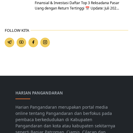
Finansial & Investasi Daftar Top 3 Reksadana Pasar
Uang dengan Return Tertinggi 📅 Update: Juli 202...
FOLLOW KITA
HARIAN PANGANDARAN
Harian Pangandaran merupakan portal media
online tentang Pangandaran dan berfokus pada
pembaca berkedudukan di Kabupaten
Pangandaran dan kota atau kabupaten sekitarnya
seperti Banjar Patroman, Ciamis, Cilacap dan