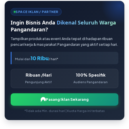
SPACE IKLAN / PARTNER
Ingin Bisnis Anda
Dikenal Seluruh Warga
Pangandaran?
Tampilkan produk atau event Anda tepat di hadapan ribuan
pencari kerja & masyarakat Pangandaran yang aktif setiap hari.
10 Ribu
Mulai dari
/ hari*
Ribuan /Hari
100% Spesifik
Pengunjung Aktif
Audiens Pangandaran
Pasang Iklan Sekarang
*Tidak ada Min. durasi hari | Kuota Harga ini terbatas