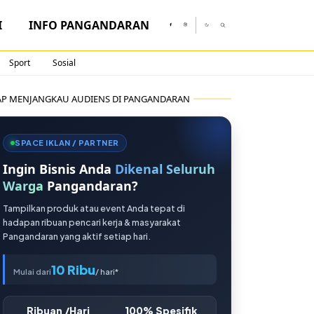
I
INFO PANGANDARAN
Sport
Sosial
AP MENJANGKAU AUDIENS DI PANGANDARAN
SPACE IKLAN / PARTNER
Ingin Bisnis Anda
Dikenal Seluruh
Warga
Pangandaran?
Tampilkan produk atau event Anda tepat di
hadapan ribuan pencari kerja & masyarakat
Pangandaran yang aktif setiap hari.
10 Ribu
Mulai dari
/ hari*
Ribuan /Hari
100% Spesifik