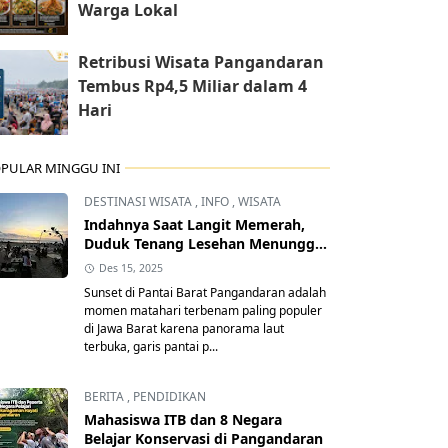
Warga Lokal
Retribusi Wisata Pangandaran
Tembus Rp4,5 Miliar dalam 4
Hari
PULAR MINGGU INI
DESTINASI WISATA
,
INFO
,
WISATA
Indahnya Saat Langit Memerah,
Duduk Tenang Lesehan Menunggu
Senja Pangandaran
Des 15, 2025
Sunset di Pantai Barat Pangandaran adalah
momen matahari terbenam paling populer
di Jawa Barat karena panorama laut
terbuka, garis pantai p...
BERITA
,
PENDIDIKAN
Mahasiswa ITB dan 8 Negara
Belajar Konservasi di Pangandaran