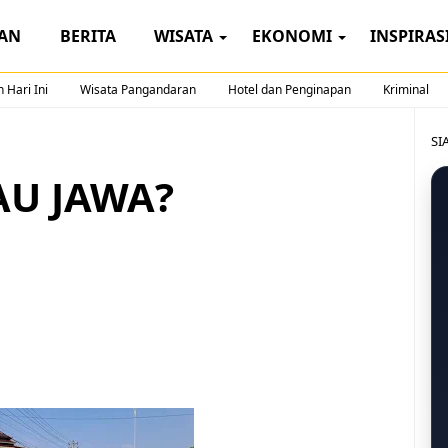
AN
BERITA
WISATA
EKONOMI
INSPIRAS
 Hari Ini
Wisata Pangandaran
Hotel dan Penginapan
Kriminal
SI
AU JAWA?