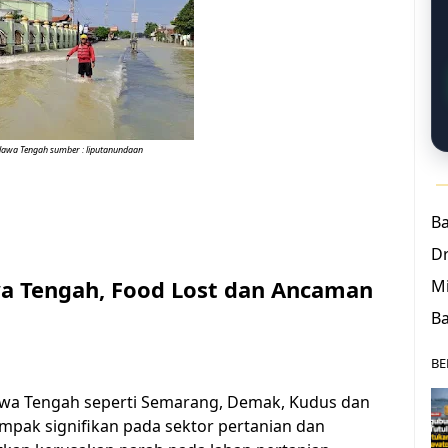
 Jawa Tengah sumber : liputanundaan
B
D
awa Tengah, Food Lost dan Ancaman
Mi
Ba
BE
Jawa Tengah seperti Semarang, Demak, Kudus dan
mpak signifikan pada sektor pertanian dan