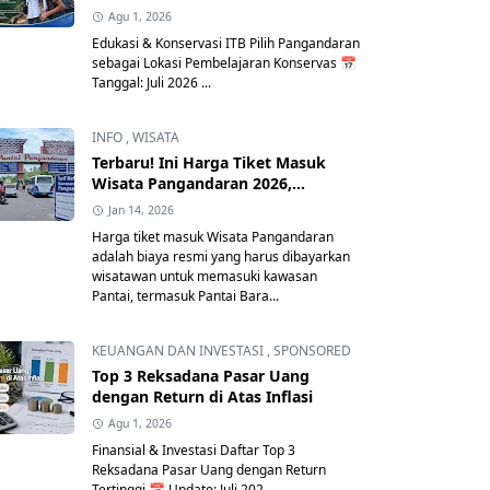
Agu 1, 2026
Edukasi & Konservasi ITB Pilih Pangandaran
sebagai Lokasi Pembelajaran Konservas 📅
Tanggal: Juli 2026 ...
INFO
,
WISATA
Terbaru! Ini Harga Tiket Masuk
Wisata Pangandaran 2026,
Lengkap Tarif Parkir & Retribusi
Jan 14, 2026
Resmi
Harga tiket masuk Wisata Pangandaran
adalah biaya resmi yang harus dibayarkan
wisatawan untuk memasuki kawasan
Pantai, termasuk Pantai Bara...
KEUANGAN DAN INVESTASI
,
SPONSORED
Top 3 Reksadana Pasar Uang
dengan Return di Atas Inflasi
Agu 1, 2026
Finansial & Investasi Daftar Top 3
Reksadana Pasar Uang dengan Return
Tertinggi 📅 Update: Juli 202...