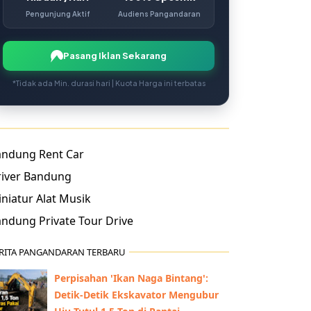
Pengunjung Aktif
Audiens Pangandaran
Pasang Iklan Sekarang
*Tidak ada Min. durasi hari | Kuota Harga ini terbatas
andung Rent Car
river Bandung
niatur Alat Musik
ndung Private Tour Drive
RITA PANGANDARAN TERBARU
Perpisahan 'Ikan Naga Bintang':
Detik-Detik Ekskavator Mengubur