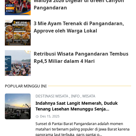
Waluya 2026 Digelar di Green Canyon
Pangandaran
3 Mie Ayam Terenak di Pangandaran,
Approve oleh Warga Lokal
Retribusi Wisata Pangandaran Tembus
Rp4,5 Miliar dalam 4 Hari
POPULAR MINGGU INI
DESTINASI WISATA
,
INFO
,
WISATA
Indahnya Saat Langit Memerah, Duduk
Tenang Lesehan Menunggu Senja
Pangandaran
Des 15, 2025
Sunset di Pantai Barat Pangandaran adalah momen
matahari terbenam paling populer di Jawa Barat karena
panorama laut terbuka, garis pantai p...