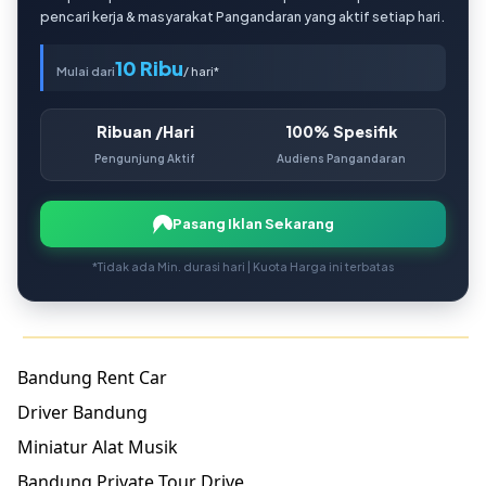
pencari kerja & masyarakat Pangandaran yang aktif setiap hari.
10 Ribu
Mulai dari
/ hari*
Ribuan /Hari
100% Spesifik
Pengunjung Aktif
Audiens Pangandaran
Pasang Iklan Sekarang
*Tidak ada Min. durasi hari | Kuota Harga ini terbatas
Bandung Rent Car
Driver Bandung
Miniatur Alat Musik
Bandung Private Tour Drive